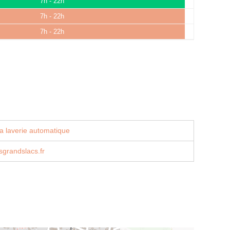
7h - 22h
7h - 22h
7h - 22h
a laverie automatique
sgrandslacs.fr