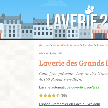
Accueil
>
Nouvelle-Aquitaine
>
Landes
>
Parenti
Vérifié le 24 juillet 2026
Laverie des Grands 
Cette fiche présente "Laverie des Gran
40160 Parentis-en-Born.
Laverie automatique
ouverte jusqu'à 22h
(58)
4,5 étoiles sur 5
Espace Brémontier en Face du Weldom