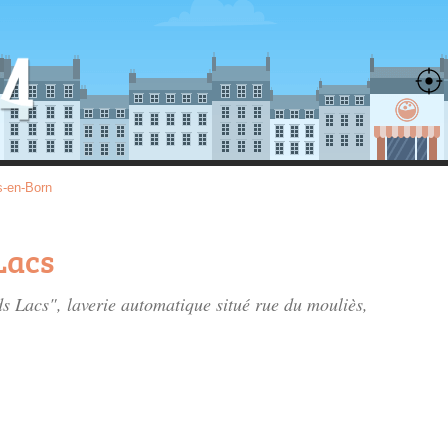
s-en-Born
Lacs
ds Lacs", laverie automatique situé
rue du mouliès
,