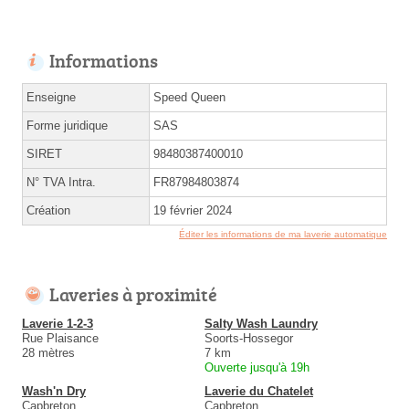
Informations
Enseigne
Speed Queen
Forme juridique
SAS
SIRET
98480387400010
N° TVA Intra.
FR87984803874
Création
19 février 2024
Éditer les informations de ma laverie automatique
Laveries à proximité
Laverie 1-2-3
Salty Wash Laundry
Rue Plaisance
Soorts-Hossegor
28 mètres
7 km
Ouverte jusqu'à 19h
Wash'n Dry
Laverie du Chatelet
Capbreton
Capbreton