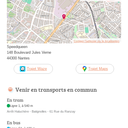
Corriger l’adresse ou la localisation
Speedqueen
148 Boulevard Jules Verne
44300 Nantes
Trajet Waze
Trajet Maps
Venir en transports en commun
En tram
Ligne 1, à 540 m
Arrêt Haluchère - Batignolles - 61 Rue du Ranzay
En bus