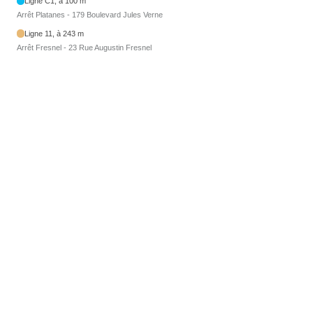
Ligne C1, à 100 m
Arrêt Platanes - 179 Boulevard Jules Verne
Ligne 11, à 243 m
Arrêt Fresnel - 23 Rue Augustin Fresnel