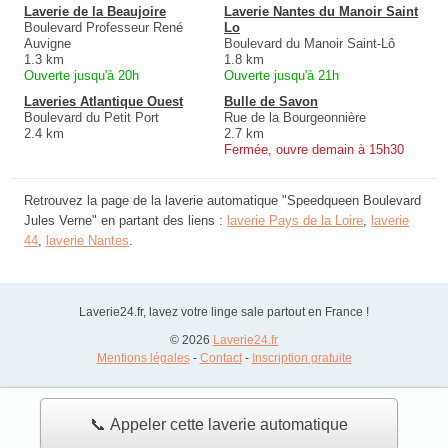
Laverie de la Beaujoire
Laverie Nantes du Manoir Saint
Boulevard Professeur René
Lo
Auvigne
Boulevard du Manoir Saint-Lô
1.3 km
1.8 km
Ouverte jusqu'à 20h
Ouverte jusqu'à 21h
Laveries Atlantique Ouest
Bulle de Savon
Boulevard du Petit Port
Rue de la Bourgeonnière
2.4 km
2.7 km
Fermée, ouvre demain à 15h30
Retrouvez la page de la laverie automatique "Speedqueen Boulevard
Jules Verne" en partant des liens :
laverie Pays de la Loire
,
laverie
44
,
laverie Nantes
.
Laverie24.fr, lavez votre linge sale partout en France !
© 2026
Laverie24.fr
Mentions légales
-
Contact
-
Inscription gratuite
📞 Appeler cette laverie automatique