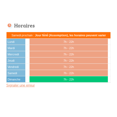
Horaires
Samedi prochain :
Jour férié (Assomption), les horaires peuvent varier
Lundi
7h - 22h
Mardi
7h - 22h
Mercredi
7h - 22h
Jeudi
7h - 22h
Vendredi
7h - 22h
Samedi
7h - 22h
Dimanche
7h - 22h
Signaler une erreur