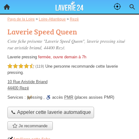
Pays de la Loire
>
Loire-Atlantique
>
Rezé
Laverie Speed Queen
Cette fiche présente "Laverie Speed Queen", laverie pressing situé
rue aristide briand
, 44400 Rezé.
Laverie pressing
fermée, ouvre demain à 7h
Une personne
recommande
cette laverie
4,5 étoiles sur 5
(119)
pressing.
10 Rue Aristide Briand
44400 Rezé
Services :
pressing
,
accès
PMR
(places assises PMR)
📞 Appeler cette laverie automatique
Je recommande