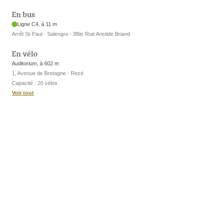
En bus
Ligne C4, à 11 m
Arrêt St-Paul - Salengro - 8Bis Rue Aristide Briand
En vélo
Auditorium, à 602 m
1, Avenue de Bretagne - Rezé
Capacité : 20 vélos
Voir tout