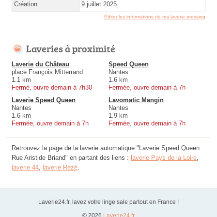
Création
9 juillet 2025
Éditer les informations de ma laverie pressing
Laveries à proximité
Laverie du Château
Speed Queen
place François Mitterrand
Nantes
1.1 km
1.6 km
Fermé, ouvre demain à 7h30
Fermée, ouvre demain à 7h
Laverie Speed Queen
Lavomatic Mangin
Nantes
Nantes
1.6 km
1.9 km
Fermée, ouvre demain à 7h
Fermée, ouvre demain à 7h
Retrouvez la page de la laverie automatique "Laverie Speed Queen
Rue Aristide Briand" en partant des liens :
laverie Pays de la Loire
,
laverie 44
,
laverie Rezé
.
Laverie24.fr, lavez votre linge sale partout en France !
© 2026
Laverie24.fr