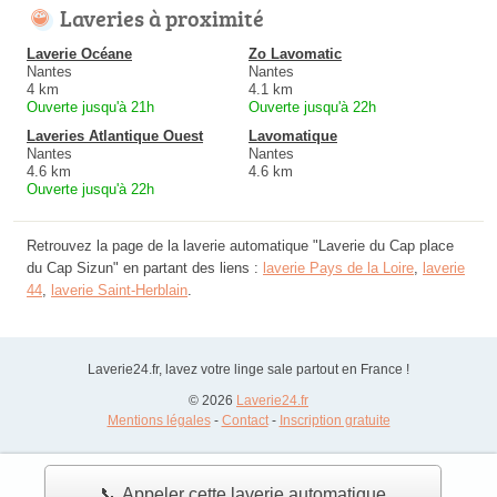
Laveries à proximité
Laverie Océane
Zo Lavomatic
Nantes
Nantes
4 km
4.1 km
Ouverte jusqu'à 21h
Ouverte jusqu'à 22h
Laveries Atlantique Ouest
Lavomatique
Nantes
Nantes
4.6 km
4.6 km
Ouverte jusqu'à 22h
Retrouvez la page de la laverie automatique "Laverie du Cap place
du Cap Sizun" en partant des liens :
laverie Pays de la Loire
,
laverie
44
,
laverie Saint-Herblain
.
Laverie24.fr, lavez votre linge sale partout en France !
© 2026
Laverie24.fr
Mentions légales
-
Contact
-
Inscription gratuite
📞 Appeler cette laverie automatique