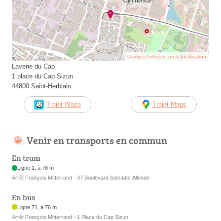
Corriger l’adresse ou la localisation
Laverie du Cap
1 place du Cap Sizun
44800 Saint-Herblain
Trajet Waze
Trajet Maps
Venir en transports en commun
En tram
Ligne 1, à 78 m
Arrêt François Mitterrand - 37 Boulevard Salvador Allende
En bus
Ligne 71, à 76 m
Arrêt François Mitterrand - 1 Place du Cap Sizun