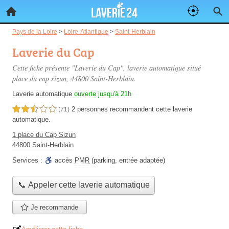
Pays de la Loire
>
Loire-Atlantique
>
Saint-Herblain
Laverie du Cap
Cette fiche présente "Laverie du Cap", laverie automatique situé
place du cap sizun
, 44800 Saint-Herblain.
Laverie automatique
ouverte jusqu'à 21h
2 personnes
recommandent
cette laverie
2,5 étoiles sur 5
(71)
automatique.
1 place du Cap Sizun
44800 Saint-Herblain
Services :
accès
PMR
(parking, entrée adaptée)
📞 Appeler cette laverie automatique
Je recommande