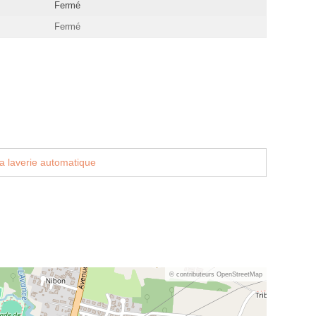
Fermé
Fermé
a laverie automatique
© contributeurs OpenStreetMap