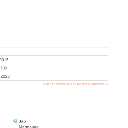
0015
0739
 2023
Éditer les informations de ma laverie automatique
Jab
Marmande