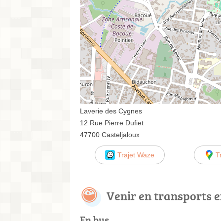
Laverie des Cygnes
12 Rue Pierre Dufiet
47700 Casteljaloux
Trajet Waze
T
Venir en transports
En bus