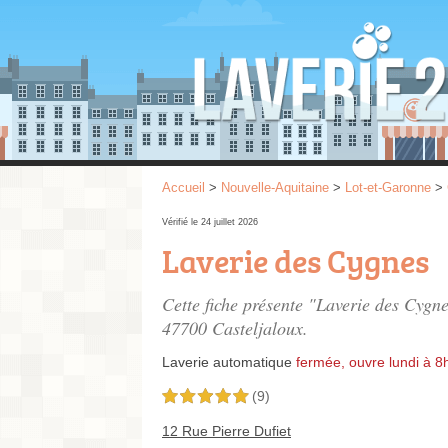
Accueil
>
Nouvelle-Aquitaine
>
Lot-et-Garonne
>
Vérifié le 24 juillet 2026
Laverie des Cygnes
Cette fiche présente "Laverie des Cygn
47700 Casteljaloux.
Laverie automatique
fermée, ouvre lundi à 8
(9)
5,0 étoiles sur 5
12 Rue Pierre Dufiet