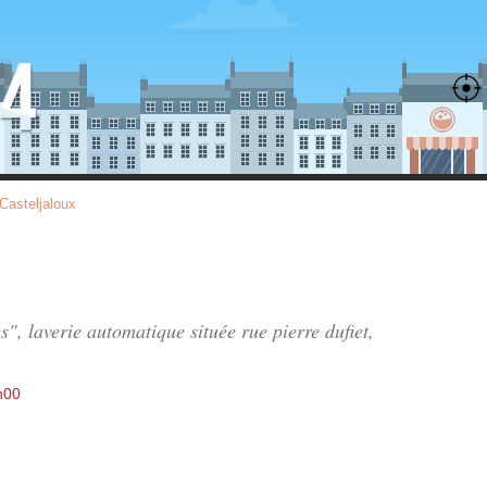
Casteljaloux
es", laverie automatique située
rue pierre dufiet
,
h00