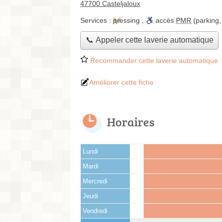
47700 Casteljaloux
Services :
pressing
,
accès
PMR
(parking,
📞 Appeler cette laverie automatique
Recommander cette laverie automatique
Améliorer cette fiche
Horaires
Lundi
Mardi
Mercredi
Jeudi
Vendredi