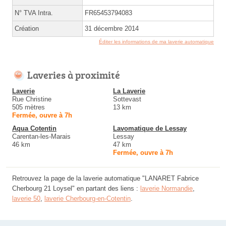
N° TVA Intra.
FR65453794083
Création
31 décembre 2014
Éditer les informations de ma laverie automatique
Laveries à proximité
Laverie
La Laverie
Rue Christine
Sottevast
505 mètres
13 km
Fermée, ouvre à 7h
Aqua Cotentin
Lavomatique de Lessay
Carentan-les-Marais
Lessay
46 km
47 km
Fermée, ouvre à 7h
Retrouvez la page de la laverie automatique "LANARET Fabrice
Cherbourg 21 Loysel" en partant des liens :
laverie Normandie
,
laverie 50
,
laverie Cherbourg-en-Cotentin
.