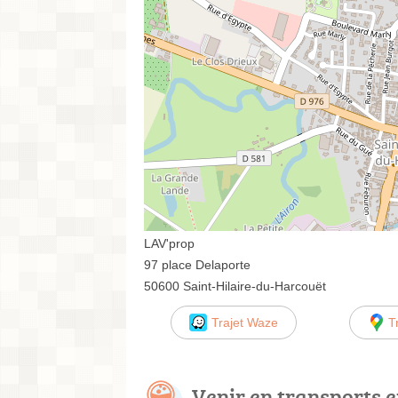
LAV'prop
97 place Delaporte
50600 Saint-Hilaire-du-Harcouët
Trajet Waze
T
Venir en transports