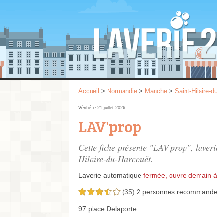
Accueil
>
Normandie
>
Manche
>
Saint-Hilaire-d
Vérifié le 21 juillet 2026
LAV'prop
Cette fiche présente "LAV'prop", laver
Hilaire-du-Harcouët.
Laverie automatique
fermée, ouvre demain à
(35)
2 personnes
recommande
3,5 étoiles sur 5
97 place Delaporte