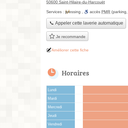
50600 Saint-Hilaire-du-Harcouët
Services :
pressing
,
accès
PMR
(parking,
📞 Appeler cette laverie automatique
Je recommande
Améliorer cette fiche
Horaires
Lundi
Mardi
Mercredi
Jeudi
Vendredi