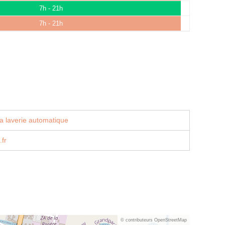
7h - 21h
7h - 21h
a laverie automatique
fr
© contributeurs OpenStreetMap