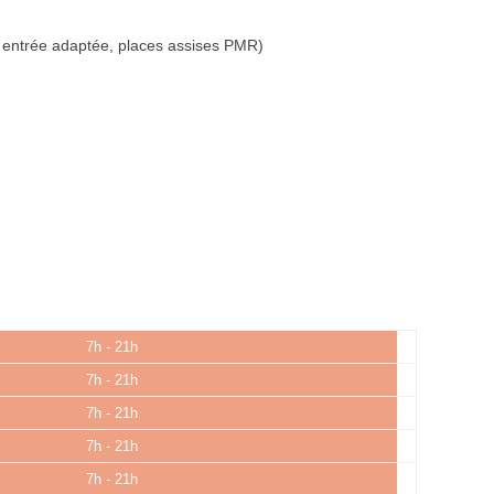
 entrée adaptée, places assises PMR)
7h - 21h
7h - 21h
7h - 21h
7h - 21h
7h - 21h