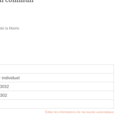
e la Mairie
 individuel
0032
302
Éditer les informations de ma laverie automatique