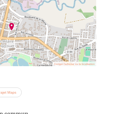
Corriger l’adresse ou la localisation
rajet Maps
 en commun