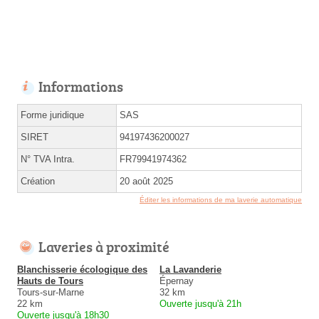
Informations
Forme juridique
SAS
SIRET
94197436200027
N° TVA Intra.
FR79941974362
Création
20 août 2025
Éditer les informations de ma laverie automatique
Laveries à proximité
Blanchisserie écologique des
La Lavanderie
Hauts de Tours
Épernay
Tours-sur-Marne
32 km
22 km
Ouverte jusqu'à 21h
Ouverte jusqu'à 18h30