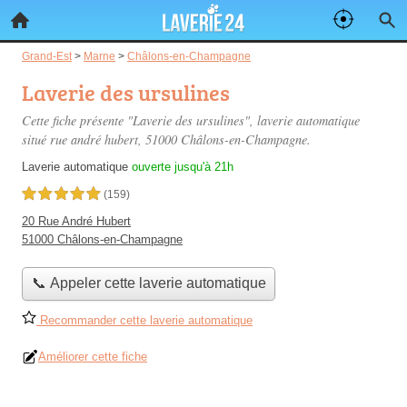
Grand-Est
>
Marne
>
Châlons-en-Champagne
Laverie des ursulines
Cette fiche présente "Laverie des ursulines", laverie automatique
situé
rue andré hubert
, 51000 Châlons-en-Champagne.
Laverie automatique
ouverte jusqu'à 21h
5,0 étoiles sur 5
(159)
20 Rue André Hubert
51000 Châlons-en-Champagne
📞 Appeler cette laverie automatique
Recommander cette laverie automatique
Améliorer cette fiche