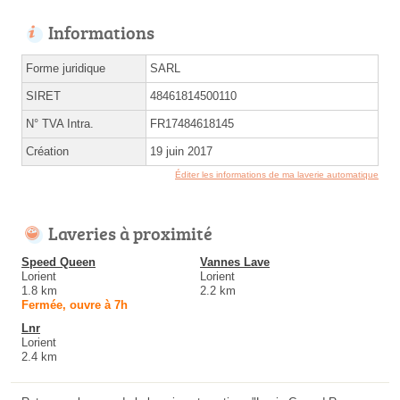
Informations
Forme juridique
SARL
SIRET
48461814500110
N° TVA Intra.
FR17484618145
Création
19 juin 2017
Éditer les informations de ma laverie automatique
Laveries à proximité
Speed Queen
Vannes Lave
Lorient
Lorient
1.8 km
2.2 km
Fermée, ouvre à 7h
Lnr
Lorient
2.4 km