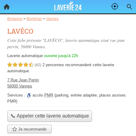
Bretagne
>
Morbihan
>
Vannes
LAVÉCO
Cette fiche présente "LAVÉCO", laverie automatique situé
rue jean
perrin
, 56000 Vannes.
Laverie automatique
ouverte jusqu'à 22h
2 personnes
recommandent
cette laverie
4,5 étoiles sur 5
(42)
automatique.
7 Rue Jean Perrin
56000 Vannes
Services :
accès
PMR
(parking, entrée adaptée, places assises
PMR)
📞 Appeler cette laverie automatique
Je recommande