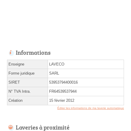
Informations
Enseigne
LAVECO
Forme juridique
SARL
SIRET
53953794400016
N° TVA Intra.
FR64539537944
Création
15 février 2012
Éditer les informations de ma laverie automatique
Laveries à proximité