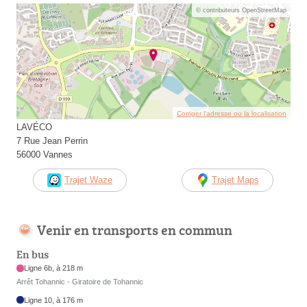
© contributeurs OpenStreetMap
Corriger l’adresse ou la localisation
LAVÉCO
7 Rue Jean Perrin
56000 Vannes
Trajet Waze
Trajet Maps
Venir en transports en commun
En bus
Ligne 6b, à 218 m
Arrêt Tohannic - Giratoire de Tohannic
Ligne 10, à 176 m