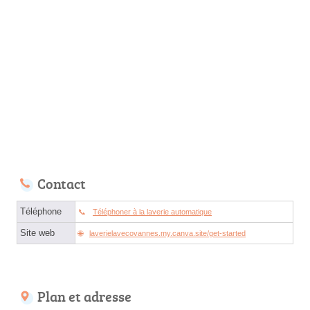
Contact
Téléphone
Téléphoner à la laverie automatique
Site web
laverielavecovannes.my.canva.site/get-started
Plan et adresse