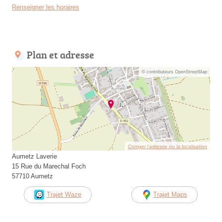
Renseigner les horaires
Plan et adresse
© contributeurs OpenStreetMap
Corriger l’adresse ou la localisation
Aumetz Laverie
15 Rue du Marechal Foch
57710 Aumetz
Trajet Waze
Trajet Maps