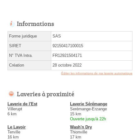
Informations
Forme juridique
SAS
SIRET
92150417100015
N° TVA Intra.
FR12921504171
Création
28 octobre 2022
Éditer les informations de ma laverie automatique
Laveries à proximité
Laverie de l'Est
Laverie Sérémange
Villerupt
Serémange-Erzange
6 km
15 km
Ouverte jusqu'à 22h
Le Lavoir
Wash'n Dry
Terville
Thionville
16 km
17 km