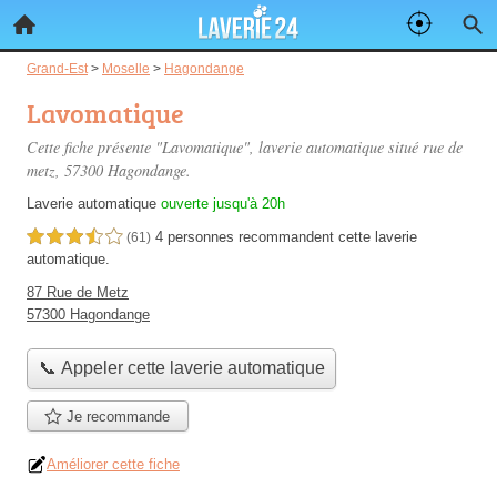
Grand-Est
>
Moselle
>
Hagondange
Lavomatique
Cette fiche présente "Lavomatique", laverie automatique situé
rue de
metz
, 57300 Hagondange.
Laverie automatique
ouverte jusqu'à 20h
4 personnes
recommandent
cette laverie
3,5 étoiles sur 5
(61)
automatique.
87 Rue de Metz
57300 Hagondange
📞 Appeler cette laverie automatique
Je recommande
Améliorer cette fiche