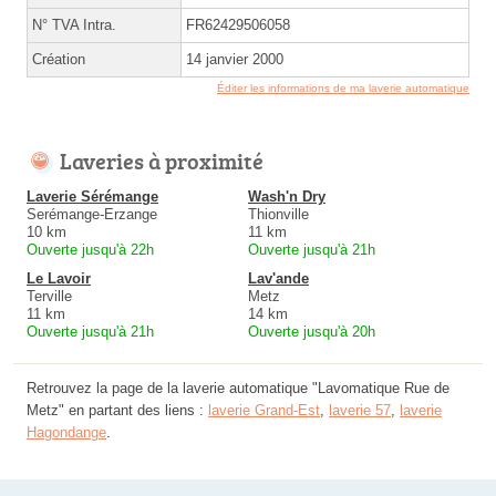
N° TVA Intra.
FR62429506058
Création
14 janvier 2000
Éditer les informations de ma laverie automatique
Laveries à proximité
Laverie Sérémange
Wash'n Dry
Serémange-Erzange
Thionville
10 km
11 km
Ouverte jusqu'à 22h
Ouverte jusqu'à 21h
Le Lavoir
Lav'ande
Terville
Metz
11 km
14 km
Ouverte jusqu'à 21h
Ouverte jusqu'à 20h
Retrouvez la page de la laverie automatique "Lavomatique Rue de
Metz" en partant des liens :
laverie Grand-Est
,
laverie 57
,
laverie
Hagondange
.