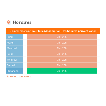
Horaires
Samedi prochain :
Jour férié (Assomption), les horaires peuvent varier
Lundi
7h - 20h
Mardi
7h - 20h
Mercredi
7h - 20h
Jeudi
7h - 20h
Vendredi
7h - 20h
Samedi
7h - 20h
Dimanche
7h - 20h
Signaler une erreur