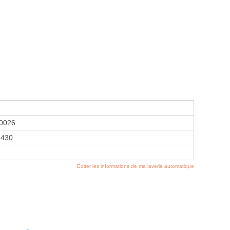
0026
7430
Éditer les informations de ma laverie automatique