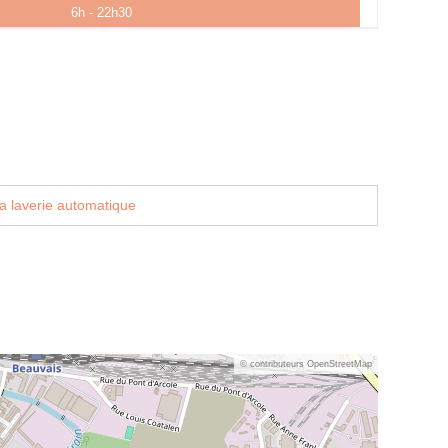
6h - 22h30
a laverie automatique
© contributeurs OpenStreetMap