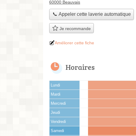
60000 Beauvais
📞 Appeler cette laverie automatique
Je recommande
Améliorer cette fiche
Horaires
Lundi
Mardi
Mercredi
Jeudi
Vendredi
Samedi