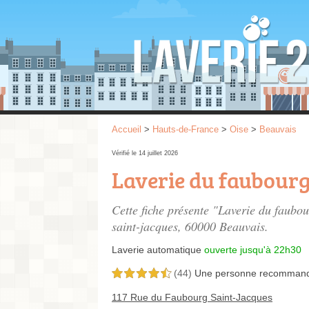
Accueil
>
Hauts-de-France
>
Oise
>
Beauvais
Vérifié le 14 juillet 2026
Laverie du faubour
Cette fiche présente "Laverie du faubo
saint-jacques
, 60000 Beauvais.
Laverie automatique
ouverte jusqu'à 22h30
(44)
Une personne
recomman
4,5 étoiles sur 5
117 Rue du Faubourg Saint-Jacques