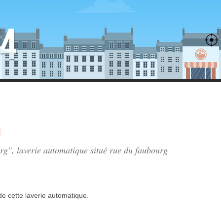
g
urg", laverie automatique situé
rue du faubourg
de
cette laverie automatique.