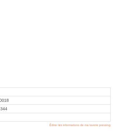
0018
2344
Éditer les informations de ma laverie pressing