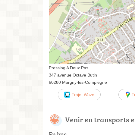
Pressing A Deux Pas
347 avenue Octave Butin
60280 Margny-lès-Compiègne
Trajet Waze
T
Venir en transports
En bus