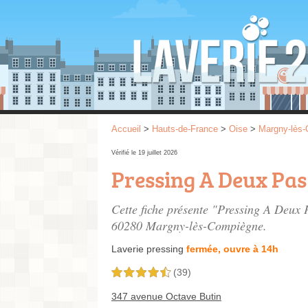
Accueil
>
Hauts-de-France
>
Oise
>
Margny-lès
Vérifié le 19 juillet 2026
Pressing A Deux Pas
Cette fiche présente "Pressing A Deux P
60280 Margny-lès-Compiègne.
Laverie pressing
fermée, ouvre à 14h
(39)
4,5 étoiles sur 5
347 avenue Octave Butin