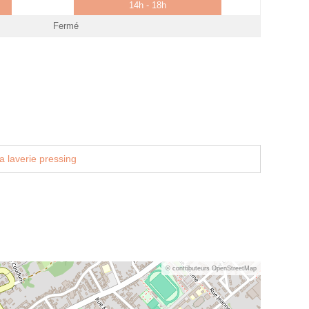
14h - 18h
Fermé
a laverie pressing
© contributeurs OpenStreetMap