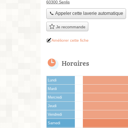
60300 Senlis
📞 Appeler cette laverie automatique
Je recommande
Améliorer cette fiche
Horaires
Lundi
Mardi
Mercredi
Jeudi
Vendredi
Samedi