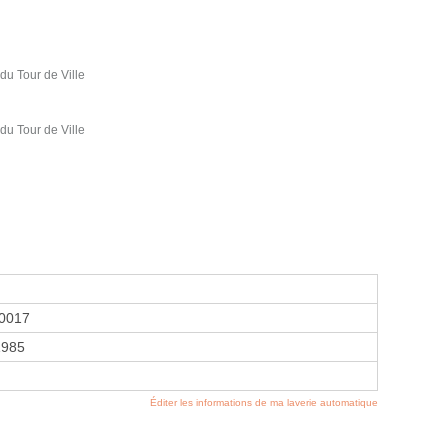
du Tour de Ville
du Tour de Ville
0017
1985
Éditer les informations de ma laverie automatique