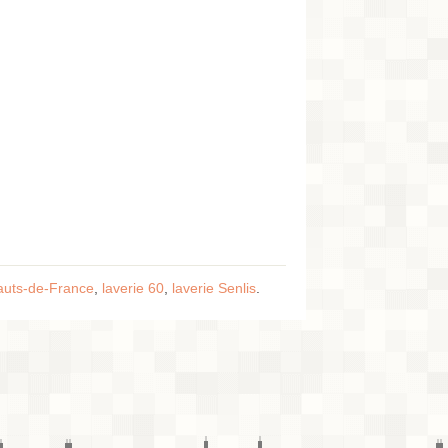
Hauts-de-France
,
laverie 60
,
laverie Senlis
.