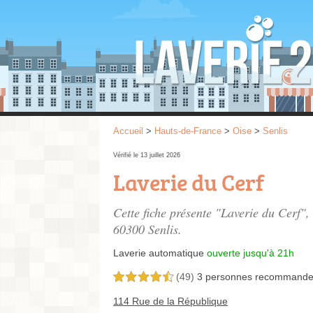
Accueil
>
Hauts-de-France
>
Oise
>
Senlis
Vérifié le 13 juillet 2026
Laverie du Cerf
Cette fiche présente "Laverie du Cerf",
60300 Senlis.
Laverie automatique
ouverte jusqu'à 21h
(49)
3 personnes
recommande
4,5 étoiles sur 5
114 Rue de la République