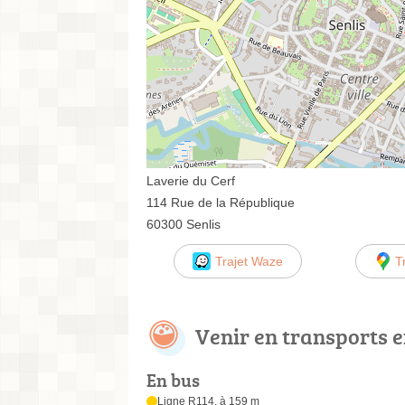
Laverie du Cerf
114 Rue de la République
60300 Senlis
Trajet Waze
T
Venir en transports
En bus
Ligne R114, à 159 m