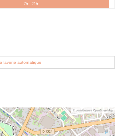
7h - 21h
a laverie automatique
© contributeurs OpenStreetMap