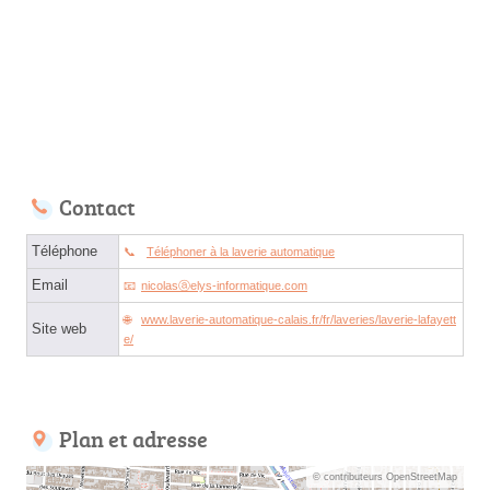
Contact
Téléphone
Téléphoner à la laverie automatique
Email
nicolasⓐelys-informatique.com
www.laverie-automatique-calais.fr/fr/laveries/laverie-lafayett
Site web
e/
Plan et adresse
© contributeurs OpenStreetMap