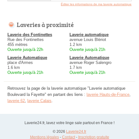
Éditer les informations de ma laverie automatique
Laveries à proximité
Laverie des Fontinettes
Laverie automatique
Rue des Fontinettes
avenue Louis Blériot
455 mètres
1.2 km
Ouverte jusqu'à 22h
Ouverte jusqu'à 21h
Laverie Automatique
Laverie Automatique
place d'Armes
avenue Roger Salengro
1.6 km
1.7 km
Ouverte jusqu'à 21h
Ouverte jusqu'à 21h
Retrouvez la page de la laverie automatique "Laverie automatique
Boulevard la Fayette" en partant des liens :
laverie Hauts-de-France
,
laverie 62
,
laverie Calais
.
Laverie24.fr, lavez votre linge sale partout en France !
© 2026
Laverie24.fr
Mentions légales
-
Contact
-
Inscription gratuite