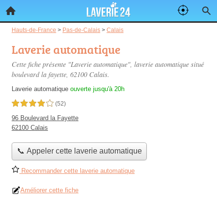
Hauts-de-France
>
Pas-de-Calais
>
Calais
Laverie automatique
Cette fiche présente "Laverie automatique", laverie automatique situé
boulevard la fayette
, 62100 Calais.
Laverie automatique
ouverte jusqu'à 20h
4,0 étoiles sur 5
(52)
96 Boulevard la Fayette
62100 Calais
📞 Appeler cette laverie automatique
Recommander cette laverie automatique
Améliorer cette fiche