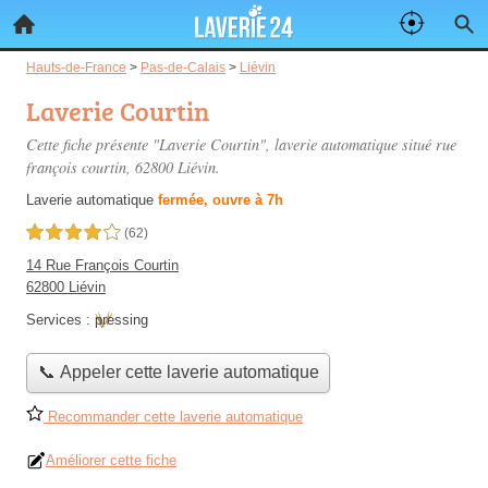
Hauts-de-France
>
Pas-de-Calais
>
Liévin
Laverie Courtin
Cette fiche présente "Laverie Courtin", laverie automatique situé
rue
françois courtin
, 62800 Liévin.
Laverie automatique
fermée, ouvre à 7h
4,0 étoiles sur 5
(62)
14 Rue François Courtin
62800 Liévin
Services :
pressing
📞 Appeler cette laverie automatique
Recommander cette laverie automatique
Améliorer cette fiche