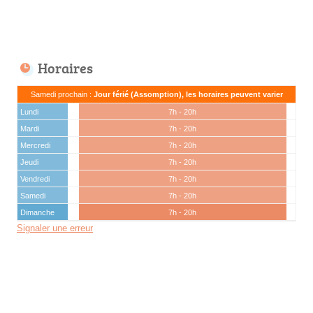
Horaires
Samedi prochain :
Jour férié (Assomption), les horaires peuvent varier
Lundi
7h - 20h
Mardi
7h - 20h
Mercredi
7h - 20h
Jeudi
7h - 20h
Vendredi
7h - 20h
Samedi
7h - 20h
Dimanche
7h - 20h
Signaler une erreur