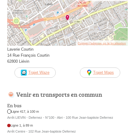
Corriger l’adresse ou la localisation
Laverie Courtin
14 Rue François Courtin
62800 Liévin
Trajet Waze
Trajet Maps
Venir en transports en commun
En bus
Ligne 417, à 100 m
Arrêt LIEVIN - Defernez - N°100 - Abri - 100 Rue Jean-baptiste Defernez
Ligne 1, à 89 m
Arrêt Centre - 102 Rue Jean-baptiste Defernez