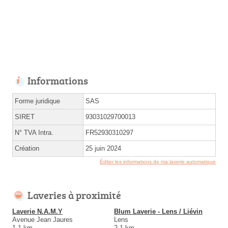
Informations
Forme juridique
SAS
SIRET
93031029700013
N° TVA Intra.
FR52930310297
Création
25 juin 2024
Éditer les informations de ma laverie automatique
Laveries à proximité
Laverie N.A.M.Y
Blum Laverie - Lens / Liévin
Avenue Jean Jaures
Lens
1.1 km
2.1 km