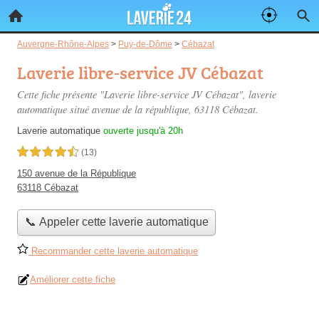
Auvergne-Rhône-Alpes
>
Puy-de-Dôme
>
Cébazat
Laverie libre-service JV Cébazat
Cette fiche présente "Laverie libre-service JV Cébazat", laverie
automatique situé
avenue de la république
, 63118 Cébazat.
Laverie automatique
ouverte jusqu'à 20h
4,5 étoiles sur 5
(13)
150 avenue de la République
63118 Cébazat
📞 Appeler cette laverie automatique
Recommander cette laverie automatique
Améliorer cette fiche