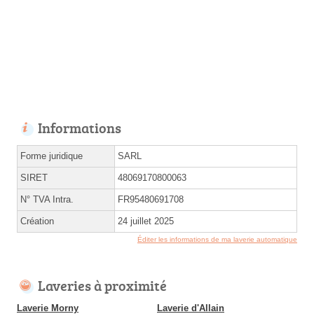
Informations
Forme juridique
SARL
SIRET
48069170800063
N° TVA Intra.
FR95480691708
Création
24 juillet 2025
Éditer les informations de ma laverie automatique
Laveries à proximité
Laverie Morny
Laverie d'Allain