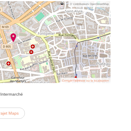
© contributeurs OpenStreetMap
Corriger l’adresse ou la localisation
 Intermarché
rajet Maps