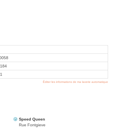
0058
184
21
Éditer les informations de ma laverie automatique
Speed Queen
Rue Fontgieve