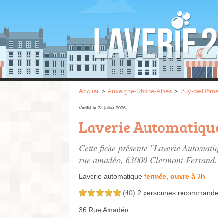
Accueil
>
Auvergne-Rhône-Alpes
>
Puy-de-Dôm
Vérifié le 24 juillet 2026
Laverie Automatiqu
Cette fiche présente "Laverie Automati
rue amadéo
, 63000 Clermont-Ferrand.
Laverie automatique
fermée, ouvre à 7h
(40)
2 personnes
recommande
5,0 étoiles sur 5
36 Rue Amadéo