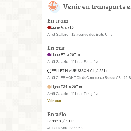
Venir en transports
En tram
Ligne A, à 710 m
Arrêt Gaillard - 12 avenue des Etats-Unis
En bus
Ligne E7, à 207 m
Arrêt Galaxie - 111 rue Fontgiève
FELLETIN-AUBUSSON-CL, à 221 m
Arrêt CLERMONT-Ch.deCommerce Retour AB - 65 Bo
Ligne P34, à 207 m
Arrêt Galaxie - 111 rue Fontgiève
Voir tout
En vélo
Berthelot, à 91 m
40 boulevard Berthelot