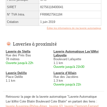
SIRET
82756118400041
N° TVA Intra.
FR89827561184
Création
1 juin 2019
Éditer les informations de ma laverie automatique
Laveries à proximité
Laverie de Stella
Laverie Automatique Lav'&Moi
Rue des Prés Bas
Lafayette
78 mètres
Boulevard Lafayette
Ouverte jusqu'à 22h
1.1 km
Ouverte jusqu'à 21h30
Laverie Delille
Laverie d'Allain
Place Delille
Rue des Jacobins
1.1 km
1.3 km
Ouverte jusqu'à 21h
Retrouvez la page de la laverie automatique "Laverie Automatique
Lav’&Moi Cote Blatin Boulevard Cote Blatin" en partant des liens :
laverie Auvergne-Rhône-Alpes
,
laverie 63
,
laverie Clermont-Ferrand
.