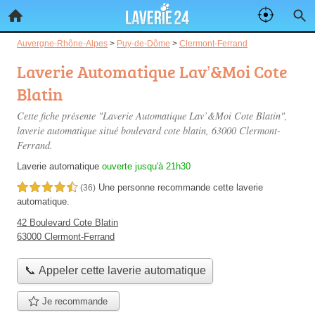
Auvergne-Rhône-Alpes
>
Puy-de-Dôme
>
Clermont-Ferrand
Laverie Automatique Lav’&Moi Cote
Blatin
Cette fiche présente "Laverie Automatique Lav’&Moi Cote Blatin",
laverie automatique situé
boulevard cote blatin
, 63000 Clermont-
Ferrand.
Laverie automatique
ouverte jusqu'à 21h30
Une personne
recommande
cette laverie
4,5 étoiles sur 5
(36)
automatique.
42 Boulevard Cote Blatin
63000 Clermont-Ferrand
📞 Appeler cette laverie automatique
Je recommande