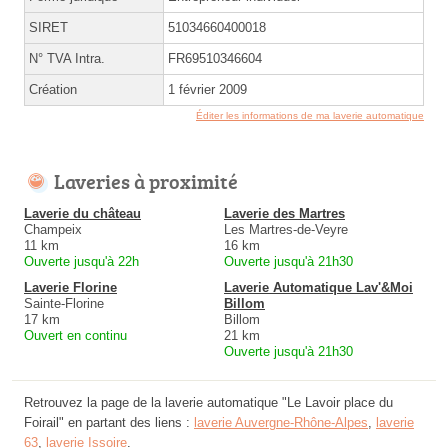
SIRET
51034660400018
N° TVA Intra.
FR69510346604
Création
1 février 2009
Éditer les informations de ma laverie automatique
Laveries à proximité
Laverie du château
Laverie des Martres
Champeix
Les Martres-de-Veyre
11 km
16 km
Ouverte jusqu'à 22h
Ouverte jusqu'à 21h30
Laverie Florine
Laverie Automatique Lav'&Moi
Sainte-Florine
Billom
17 km
Billom
Ouvert en continu
21 km
Ouverte jusqu'à 21h30
Retrouvez la page de la laverie automatique "Le Lavoir place du
Foirail" en partant des liens :
laverie Auvergne-Rhône-Alpes
,
laverie
63
,
laverie Issoire
.