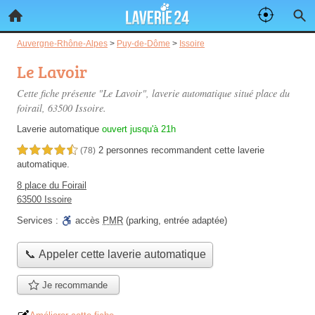
Auvergne-Rhône-Alpes
>
Puy-de-Dôme
>
Issoire
Le Lavoir
Cette fiche présente "Le Lavoir", laverie automatique situé
place du
foirail
, 63500 Issoire.
Laverie automatique
ouvert jusqu'à 21h
2 personnes
recommandent
cette laverie
4,5 étoiles sur 5
(78)
automatique.
8 place du Foirail
63500 Issoire
Services :
accès
PMR
(parking, entrée adaptée)
📞 Appeler cette laverie automatique
Je recommande