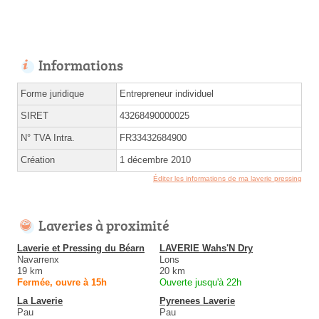
Informations
Forme juridique
Entrepreneur individuel
SIRET
43268490000025
N° TVA Intra.
FR33432684900
Création
1 décembre 2010
Éditer les informations de ma laverie pressing
Laveries à proximité
Laverie et Pressing du Béarn
LAVERIE Wahs'N Dry
Navarrenx
Lons
19 km
20 km
Fermée, ouvre à 15h
Ouverte jusqu'à 22h
La Laverie
Pyrenees Laverie
Pau
Pau