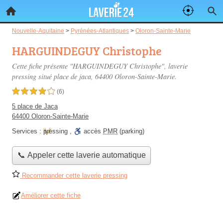
Nouvelle-Aquitaine
>
Pyrénées-Atlantiques
>
Oloron-Sainte-Marie
HARGUINDEGUY Christophe
Cette fiche présente "HARGUINDEGUY Christophe", laverie
pressing situé
place de jaca
, 64400 Oloron-Sainte-Marie.
4,0 étoiles sur 5
(6)
5 place de Jaca
64400 Oloron-Sainte-Marie
Services :
pressing
,
accès
PMR
(parking)
📞 Appeler cette laverie automatique
Recommander cette laverie pressing
Améliorer cette fiche