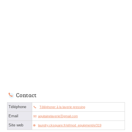
Contact
Téléphone
Téléphoner à la laverie pressing
Email
aquitainelaverieⓐgmail.com
Site web
laundry.cksquare.fr/el/mod_equipment/e/319