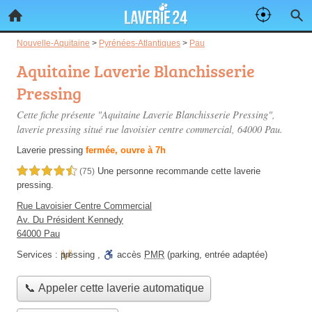
Nouvelle-Aquitaine
>
Pyrénées-Atlantiques
>
Pau
Aquitaine Laverie Blanchisserie
Pressing
Cette fiche présente "Aquitaine Laverie Blanchisserie Pressing",
laverie pressing situé
rue lavoisier centre commercial
, 64000 Pau.
Laverie pressing
fermée, ouvre à 7h
Une personne
recommande
cette laverie
4,5 étoiles sur 5
(75)
pressing.
Rue Lavoisier Centre Commercial
Av. Du Président Kennedy
64000 Pau
Services :
pressing
,
accès
PMR
(parking, entrée adaptée)
📞 Appeler cette laverie automatique