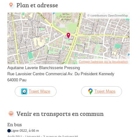
Plan et adresse
© contributeurs OpenStreetMap
Corriger l’adresse ou la localisation
Aquitaine Laverie Blanchisserie Pressing
Rue Lavoisier Centre Commercial Av. Du Président Kennedy
64000 Pau
Trajet Waze
Trajet Maps
Venir en transports en commun
En bus
Ligne 0522, à 66 m
Arrêt PAU - Université - 3 avenue de l'université