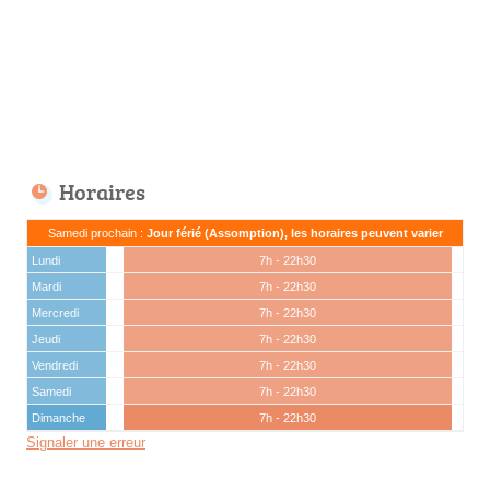
Horaires
Samedi prochain :
Jour férié (Assomption), les horaires peuvent varier
Lundi
7h - 22h30
Mardi
7h - 22h30
Mercredi
7h - 22h30
Jeudi
7h - 22h30
Vendredi
7h - 22h30
Samedi
7h - 22h30
Dimanche
7h - 22h30
Signaler une erreur