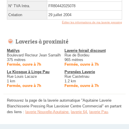
N° TVA Intra.
FR80442025078
Création
29 juillet 2004
Éditer les informations de ma laverie pressing
Laveries à proximité
Matilys
Laverie foirail discount
Boulevard Recteur Jean Sarrailh
Rue de Bordeu
375 mètres
965 mètres
Fermée, ouvre à 7h
Fermée, ouvre à 7h
Le Kiosque à Linge Pau
Pyrenées Laverie
Rue Louis Lacaze
Rue Castetnau
1 km
1.2 km
Fermée, ouvre à 7h
Fermée, ouvre à 7h
Retrouvez la page de la laverie automatique "Aquitaine Laverie
Blanchisserie Pressing Rue Lavoisier Centre Commercial" en partant
des liens :
laverie Nouvelle-Aquitaine
,
laverie 64
,
laverie Pau
.