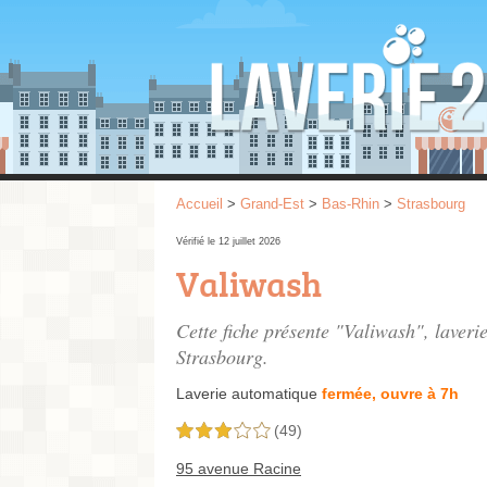
Accueil
>
Grand-Est
>
Bas-Rhin
>
Strasbourg
Vérifié le 12 juillet 2026
Valiwash
Cette fiche présente "Valiwash", laver
Strasbourg.
Laverie automatique
fermée, ouvre à 7h
(49)
3,0 étoiles sur 5
95 avenue Racine