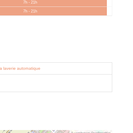
7h - 21h
7h - 21h
a laverie automatique
© contributeurs OpenStreetMap