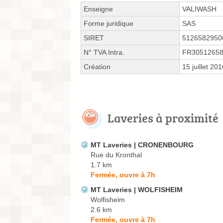
Enseigne
VALIWASH
Forme juridique
SAS
SIRET
5126582950
N° TVA Intra.
FR3051265
Création
15 juillet 20
Laveries à proximité
MT Laveries | CRONENBOURG
Rue du Kronthal
1.7 km
Fermée, ouvre à 7h
MT Laveries | WOLFISHEIM
Wolfisheim
2.6 km
Fermée, ouvre à 7h