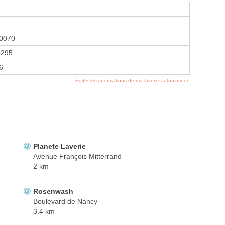
0070
8295
16
Éditer les informations de ma laverie automatique
Planete Laverie
Avenue François Mitterrand
2 km
Rosenwash
Boulevard de Nancy
3.4 km