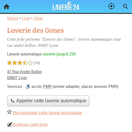
Rhône
>
Lyon
>
7ème
Laverie des Gones
Cette fiche présente "Laverie des Gones", laverie automatique situé
rue andré bollier
, 69007 Lyon.
Laverie automatique
ouverte jusqu'à 23h
3,5 étoiles sur 5
(74)
47 Rue André Bollier
69007 Lyon
Services :
accès
PMR
(entrée adaptée, places assises PMR)
📞 Appeler cette laverie automatique
Recommander cette laverie automatique
Améliorer cette fiche