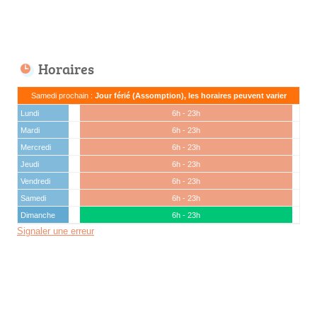
Horaires
Samedi prochain :
Jour férié (Assomption), les horaires peuvent varier
Lundi
6h - 23h
Mardi
6h - 23h
Mercredi
6h - 23h
Jeudi
6h - 23h
Vendredi
6h - 23h
Samedi
6h - 23h
Dimanche
6h - 23h
Signaler une erreur