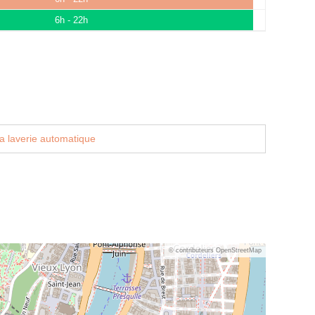
6h - 22h
a laverie automatique
© contributeurs OpenStreetMap