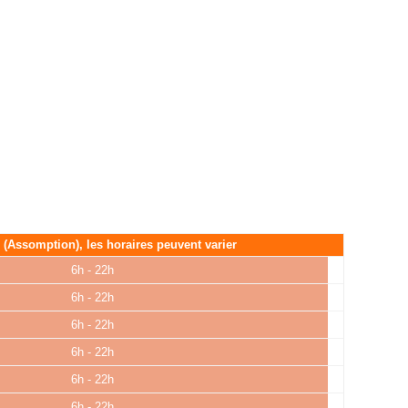
é (Assomption), les horaires peuvent varier
6h - 22h
6h - 22h
6h - 22h
6h - 22h
6h - 22h
6h - 22h