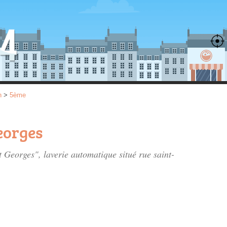
n
>
5ème
eorges
nt Georges", laverie automatique situé
rue saint-