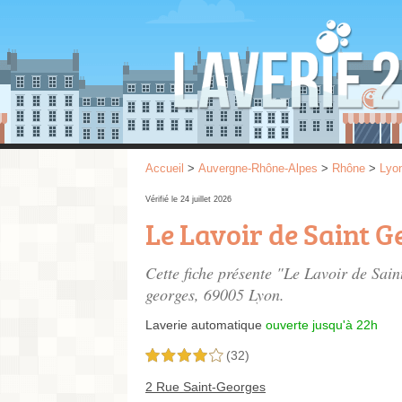
Accueil
>
Auvergne-Rhône-Alpes
>
Rhône
>
Lyo
Vérifié le 24 juillet 2026
Le Lavoir de Saint G
Cette fiche présente "Le Lavoir de Sai
georges
, 69005 Lyon.
Laverie automatique
ouverte jusqu'à 22h
(32)
4,0 étoiles sur 5
2 Rue Saint-Georges