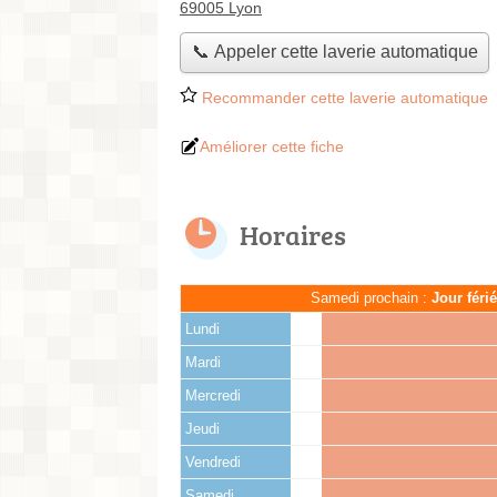
69005 Lyon
📞 Appeler cette laverie automatique
Recommander cette laverie automatique
Améliorer cette fiche
Horaires
Samedi prochain :
Jour féri
Lundi
Mardi
Mercredi
Jeudi
Vendredi
Samedi