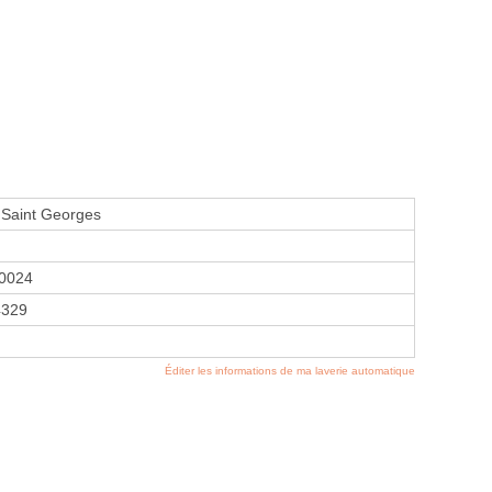
 Saint Georges
0024
4329
Éditer les informations de ma laverie automatique