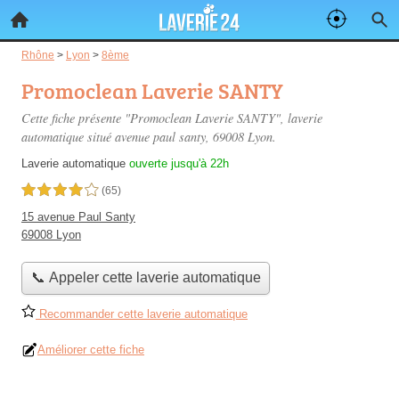
Rhône
>
Lyon
>
8ème
Promoclean Laverie SANTY
Cette fiche présente "Promoclean Laverie SANTY", laverie
automatique situé
avenue paul santy
, 69008 Lyon.
Laverie automatique
ouverte jusqu'à 22h
4,0 étoiles sur 5
(65)
15 avenue Paul Santy
69008 Lyon
📞 Appeler cette laverie automatique
Recommander cette laverie automatique
Améliorer cette fiche