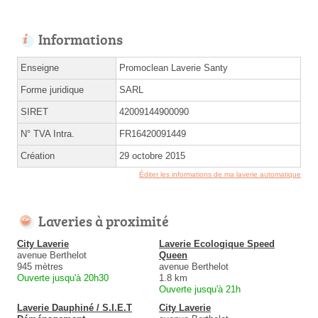
Informations
Enseigne
Promoclean Laverie Santy
Forme juridique
SARL
SIRET
42009144900090
N° TVA Intra.
FR16420091449
Création
29 octobre 2015
Éditer les informations de ma laverie automatique
Laveries à proximité
City Laverie
Laverie Ecologique Speed
avenue Berthelot
Queen
945 mètres
avenue Berthelot
Ouverte jusqu'à 20h30
1.8 km
Ouverte jusqu'à 21h
Laverie Dauphiné / S.I.E.T
City Laverie