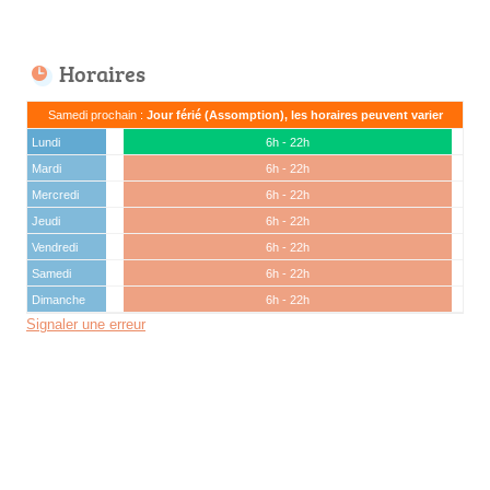
Horaires
Samedi prochain :
Jour férié (Assomption), les horaires peuvent varier
Lundi
6h - 22h
Mardi
6h - 22h
Mercredi
6h - 22h
Jeudi
6h - 22h
Vendredi
6h - 22h
Samedi
6h - 22h
Dimanche
6h - 22h
Signaler une erreur