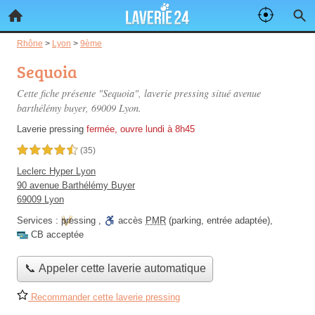
Rhône
>
Lyon
>
9ème
Sequoia
Cette fiche présente "Sequoia", laverie pressing situé
avenue
barthélémy buyer
, 69009 Lyon.
Laverie pressing
fermée, ouvre lundi à 8h45
4,5 étoiles sur 5
(35)
Leclerc Hyper Lyon
90 avenue Barthélémy Buyer
69009 Lyon
Services :
pressing
,
accès
PMR
(parking, entrée adaptée)
,
CB acceptée
📞 Appeler cette laverie automatique
Recommander cette laverie pressing