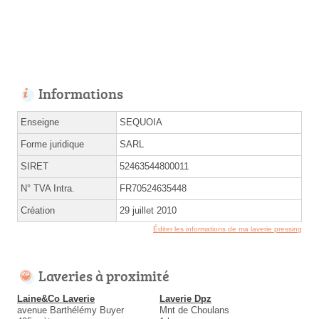
Informations
Enseigne
SEQUOIA
Forme juridique
SARL
SIRET
52463544800011
N° TVA Intra.
FR70524635448
Création
29 juillet 2010
Éditer les informations de ma laverie pressing
Laveries à proximité
Laine&Co Laverie
Laverie Dpz
avenue Barthélémy Buyer
Mnt de Choulans