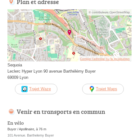
Plan et adresse
© contributeurs OpenStreetMap
Corriger l’adresse ou la localisation
Sequoia
Leclerc Hyper Lyon 90 avenue Barthélémy Buyer
69009 Lyon
Trajet Waze
Trajet Maps
Venir en transports en commun
En vélo
Buyer / Apollinaire, à 76 m
101 Avenue. Barthelemy Buyer