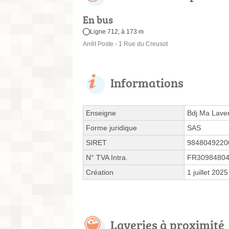
En bus
Ligne 712, à 173 m
Arrêt Poste - 1 Rue du Creusot
Informations
Enseigne
Bdj Ma Laver
Forme juridique
SAS
SIRET
9848049220
N° TVA Intra.
FR3098480
Création
1 juillet 2025
Laveries à proximité