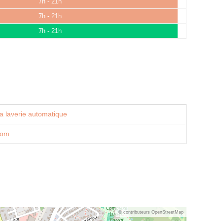
7h - 21h
7h - 21h
7h - 21h
a laverie automatique
com
© contributeurs OpenStreetMap