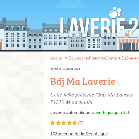
Accueil
>
Bourgogne-Franche-Comté
>
Saône-et-
Vérifié le 13 juillet 2026
Bdj Ma Laverie
Cette fiche présente "Bdj Ma Laverie",
71210 Montchanin.
Laverie automatique
ouverte jusqu'à 21h
(6)
5,0 étoiles sur 5
103 avenue de la République