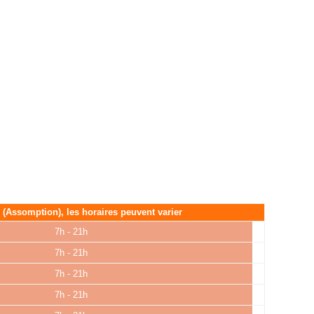
é (Assomption), les horaires peuvent varier
7h - 21h
7h - 21h
7h - 21h
7h - 21h