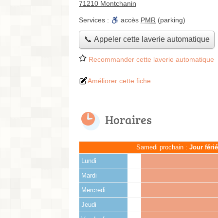
71210 Montchanin
Services :
accès
PMR
(parking)
📞 Appeler cette laverie automatique
Recommander cette laverie automatique
Améliorer cette fiche
Horaires
Samedi prochain :
Jour féri
Lundi
Mardi
Mercredi
Jeudi