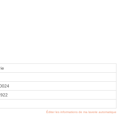
ie
0024
4922
Éditer les informations de ma laverie automatique