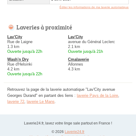
Éditer les informations de ma laverie automatique
Laveries à proximité
Lav'City
Lav'City
Rue de Laigne
avenue du Général Leclerc
1.3 km
2.1 km
Ouverte jusqu'à 22h
Ouverte jusqu'à 21h
Wash'n Dry
Cmalaverie
Rue d'Helsinki
Allonnes
4.2 km
4.3 km
Ouverte jusqu'à 22h
Retrouvez la page de la laverie automatique "Lav'City avenue
Georges Durand" en partant des liens :
laverie Pays de la Loire
,
laverie 72
,
laverie Le Mans
.
Laverie24.fr, lavez votre linge sale partout en France !
© 2026
Laverie24.fr