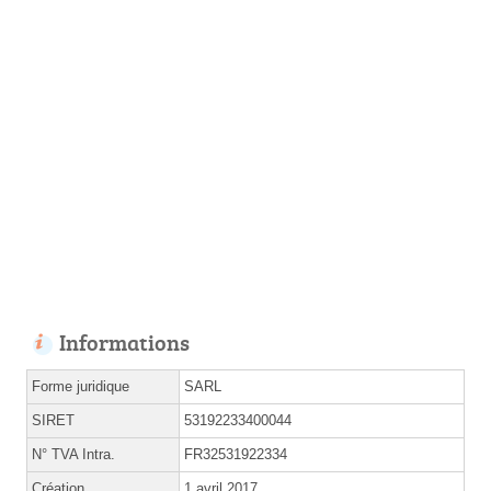
Informations
Forme juridique
SARL
SIRET
53192233400044
N° TVA Intra.
FR32531922334
Création
1 avril 2017