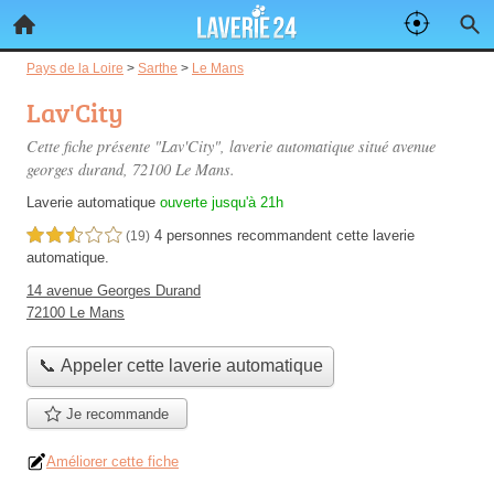
Pays de la Loire
>
Sarthe
>
Le Mans
Lav'City
Cette fiche présente "Lav'City", laverie automatique situé
avenue
georges durand
, 72100 Le Mans.
Laverie automatique
ouverte jusqu'à 21h
4 personnes
recommandent
cette laverie
2,5 étoiles sur 5
(19)
automatique.
14 avenue Georges Durand
72100 Le Mans
📞 Appeler cette laverie automatique
Je recommande
Améliorer cette fiche