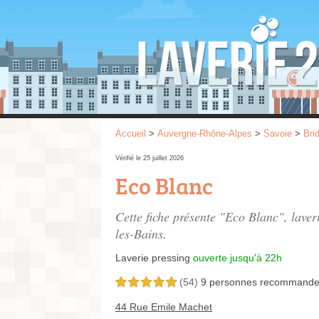
Accueil
>
Auvergne-Rhône-Alpes
>
Savoie
>
Bri
Vérifié le 25 juillet 2026
Eco Blanc
Cette fiche présente "Eco Blanc", laver
les-Bains.
Laverie pressing
ouverte jusqu'à 22h
(54)
9 personnes
recommande
5,0 étoiles sur 5
44 Rue Emile Machet