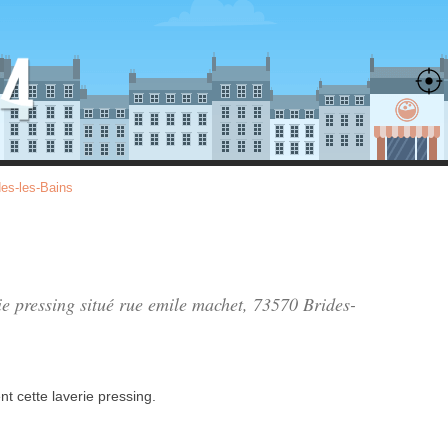
des-les-Bains
ie pressing situé
rue emile machet
, 73570 Brides-
nt
cette laverie pressing.