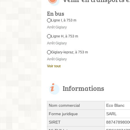
En bus
Ligne I, à 753 m
Arrêt Giglary
Ligne H, à 753 m
Arrêt Giglary
Giglary-lepraz, à 753 m
Arrêt Giglary
Voir tout
Informations
Nom commercial
Eco Blanc
Forme juridique
SARL
SIRET
8874789800