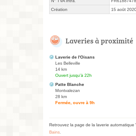
N° TVA Intra.
FR6188747
Création
15 août 202
Laveries à proximité
Laverie de l'Oisans
Les Belleville
14 km
Ouvert jusqu'à 22h
Patte Blanche
Montvalezan
28 km
Fermée, ouvre à 9h
Retrouvez la page de la laverie automatique
Bains
.