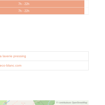
7h - 22h
7h - 22h
a laverie pressing
eco-blanc.com
© contributeurs OpenStreetMap