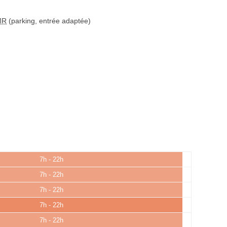
MR
(parking, entrée adaptée)
7h - 22h
7h - 22h
7h - 22h
7h - 22h
7h - 22h