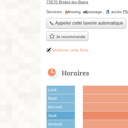
73570 Brides-les-Bains
Services :
pressing
,
repassage
,
accès
P
📞 Appeler cette laverie automatique
Je recommande
Améliorer cette fiche
Horaires
Lundi
Mardi
Mercredi
Jeudi
Vendredi