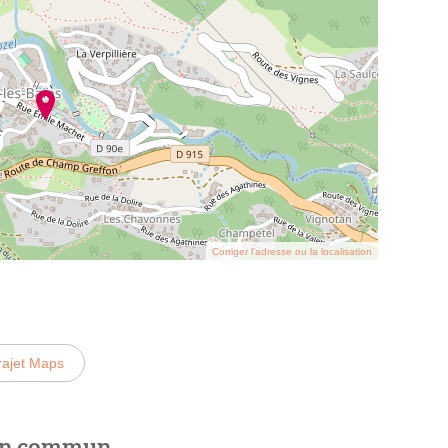
Corriger l’adresse ou la localisation
rajet Maps
 en commun