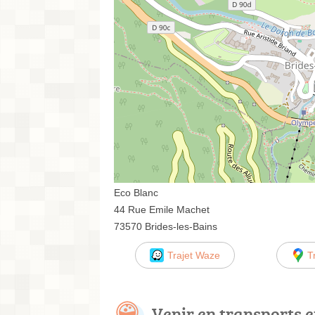
Eco Blanc
44 Rue Emile Machet
73570 Brides-les-Bains
Trajet Waze
T
Venir en transports