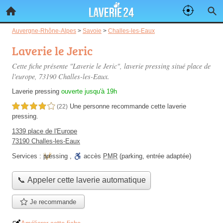
Auvergne-Rhône-Alpes
>
Savoie
>
Challes-les-Eaux
Laverie le Jeric
Cette fiche présente "Laverie le Jeric", laverie pressing situé
place de
l'europe
, 73190 Challes-les-Eaux.
Laverie pressing
ouverte jusqu'à 19h
Une personne
recommande
cette laverie
4,0 étoiles sur 5
(22)
pressing.
1339 place de l'Europe
73190 Challes-les-Eaux
Services :
pressing
,
accès
PMR
(parking, entrée adaptée)
📞 Appeler cette laverie automatique
Je recommande