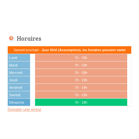
Horaires
Samedi prochain :
Jour férié (Assomption), les horaires peuvent varier
Lundi
7h - 19h
Mardi
7h - 19h
Mercredi
7h - 19h
Jeudi
7h - 19h
Vendredi
7h - 19h
Samedi
7h - 19h
Dimanche
7h - 19h
Signaler une erreur