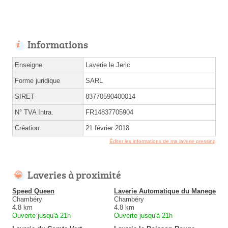
Informations
Enseigne
Laverie le Jeric
Forme juridique
SARL
SIRET
83770590400014
N° TVA Intra.
FR14837705904
Création
21 février 2018
Éditer les informations de ma laverie pressing
Laveries à proximité
Speed Queen
Laverie Automatique du Manege
Chambéry
Chambéry
4.8 km
4.8 km
Ouverte jusqu'à 21h
Ouverte jusqu'à 21h