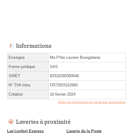
Informations
Enseigne
Ma P'tite Laverie Bourgetaine
Forme juridique
SAS
SIRET
83316299300046
N° TVA Intra.
FR72833162993
Création
16 février 2024
Éditer les informations de ma laverie automatique
Laveries à proximité
Lav'confort Express
Laverie de la Poste