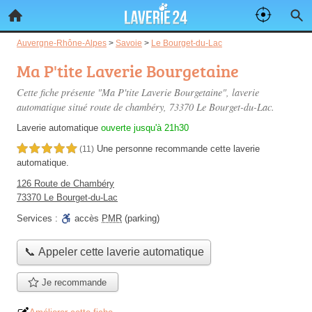
Auvergne-Rhône-Alpes
>
Savoie
>
Le Bourget-du-Lac
Ma P'tite Laverie Bourgetaine
Cette fiche présente "Ma P'tite Laverie Bourgetaine", laverie
automatique situé
route de chambéry
, 73370 Le Bourget-du-Lac.
Laverie automatique
ouverte jusqu'à 21h30
Une personne
recommande
cette laverie
5,0 étoiles sur 5
(11)
automatique.
126 Route de Chambéry
73370 Le Bourget-du-Lac
Services :
accès
PMR
(parking)
📞 Appeler cette laverie automatique
Je recommande