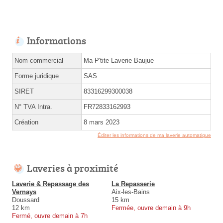
Informations
Nom commercial
Ma P'tite Laverie Baujue
Forme juridique
SAS
SIRET
83316299300038
N° TVA Intra.
FR72833162993
Création
8 mars 2023
Éditer les informations de ma laverie automatique
Laveries à proximité
Laverie & Repassage des
La Repasserie
Vernays
Aix-les-Bains
Doussard
15 km
12 km
Fermée, ouvre demain à 9h
Fermé, ouvre demain à 7h