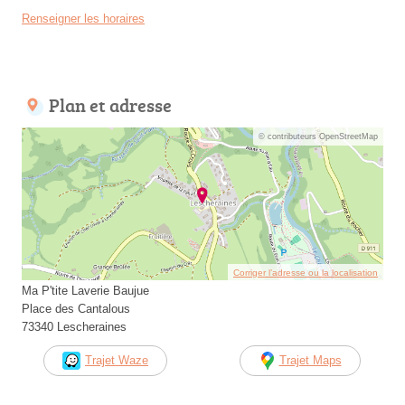
Renseigner les horaires
Plan et adresse
© contributeurs OpenStreetMap
Corriger l’adresse ou la localisation
Ma P'tite Laverie Baujue
Place des Cantalous
73340 Lescheraines
Trajet Waze
Trajet Maps