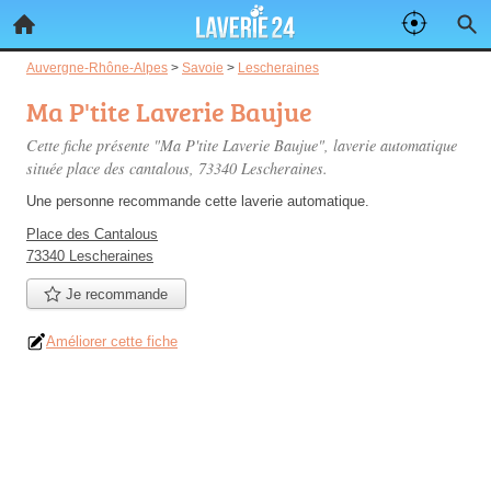
Auvergne-Rhône-Alpes
>
Savoie
>
Lescheraines
Ma P'tite Laverie Baujue
Cette fiche présente "Ma P'tite Laverie Baujue", laverie automatique
située
place des cantalous
, 73340 Lescheraines.
Une personne
recommande
cette laverie automatique.
Place des Cantalous
73340 Lescheraines
Je recommande
Améliorer cette fiche