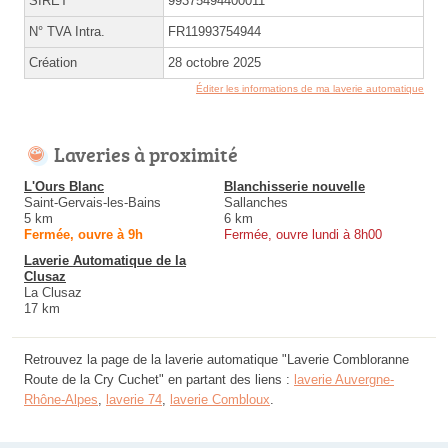
SIRET
99375494400011
N° TVA Intra.
FR11993754944
Création
28 octobre 2025
Éditer les informations de ma laverie automatique
Laveries à proximité
L'Ours Blanc
Blanchisserie nouvelle
Saint-Gervais-les-Bains
Sallanches
5 km
6 km
Fermée, ouvre à 9h
Fermée, ouvre lundi à 8h00
Laverie Automatique de la
Clusaz
La Clusaz
17 km
Retrouvez la page de la laverie automatique "Laverie Combloranne
Route de la Cry Cuchet" en partant des liens :
laverie Auvergne-
Rhône-Alpes
,
laverie 74
,
laverie Combloux
.