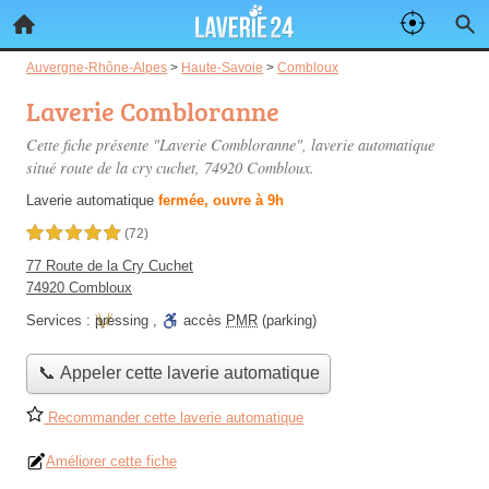
Auvergne-Rhône-Alpes
>
Haute-Savoie
>
Combloux
Laverie Combloranne
Cette fiche présente "Laverie Combloranne", laverie automatique
situé
route de la cry cuchet
, 74920 Combloux.
Laverie automatique
fermée, ouvre à 9h
5,0 étoiles sur 5
(72)
77 Route de la Cry Cuchet
74920 Combloux
Services :
pressing
,
accès
PMR
(parking)
📞 Appeler cette laverie automatique
Recommander cette laverie automatique
Améliorer cette fiche