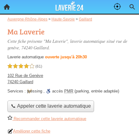
Auvergne-Rhône-Alpes
>
Haute-Savoie
>
Gaillard
Ma Laverie
Cette fiche présente "Ma Laverie", laverie automatique situé
rue de
genève
, 74240 Gaillard.
Laverie automatique
ouverte jusqu'à 20h30
4,0 étoiles sur 5
(61)
102 Rue de Genève
74240 Gaillard
Services :
pressing
,
accès
PMR
(parking, entrée adaptée)
📞 Appeler cette laverie automatique
Recommander cette laverie automatique
Améliorer cette fiche