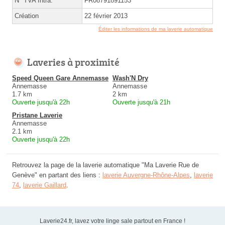
N° TVA Intra.
FR08791891153
Création
22 février 2013
Éditer les informations de ma laverie automatique
Laveries à proximité
Speed Queen Gare Annemasse
Wash'N Dry
Annemasse
Annemasse
1.7 km
2 km
Ouverte jusqu'à 22h
Ouverte jusqu'à 21h
Pristane Laverie
Annemasse
2.1 km
Ouverte jusqu'à 22h
Retrouvez la page de la laverie automatique "Ma Laverie Rue de
Genève" en partant des liens :
laverie Auvergne-Rhône-Alpes
,
laverie
74
,
laverie Gaillard
.
Laverie24.fr, lavez votre linge sale partout en France !