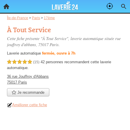
Île-de-France
>
Paris
>
17ème
À Tout Service
Cette fiche présente "À Tout Service", laverie automatique située
rue
jouffroy d'abbans
, 75017 Paris.
Laverie automatique
fermée, ouvre à 7h
42 personnes
recommandent
cette laverie
5,0 étoiles sur 5
(15)
automatique.
36 rue Jouffroy d'Abbans
75017 Paris
Je recommande
Améliorer cette fiche