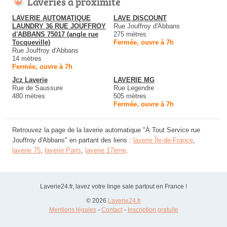
Laveries à proximité
LAVERIE AUTOMATIQUE
LAVE DISCOUNT
LAUNDRY 36 RUE JOUFFROY
Rue Jouffroy d'Abbans
d'ABBANS 75017 (angle rue
275 mètres
Tocqueville)
Fermée, ouvre à 7h
Rue Jouffroy d'Abbans
14 mètres
Fermée, ouvre à 7h
Jcz Laverie
LAVERIE MG
Rue de Saussure
Rue Legendre
480 mètres
505 mètres
Fermée, ouvre à 7h
Retrouvez la page de la laverie automatique "À Tout Service rue
Jouffroy d'Abbans" en partant des liens :
laverie Île-de-France
,
laverie 75
,
laverie Paris
,
laverie 17ème
.
Laverie24.fr, lavez votre linge sale partout en France !
© 2026
Laverie24.fr
Mentions légales
-
Contact
-
Inscription gratuite