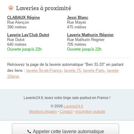
Laveries à proximité
CLABAUX Régine
Jessi Blanc
Rue Alençon
Rue Mayet
390 mètres
475 mètres
Laverie Lav'Club Dutot
Laverie Mathurin Régnier
Rue Dutot
Rue Mathurin Regnier
640 mètres
705 mètres
Ouverte jusqu'à 22h
Ouverte jusqu'à 22h
Retrouvez la page de la laverie automatique "Ben 31-33" en partant
des liens :
laverie Île-de-France
,
laverie 75
,
laverie Paris
,
laverie
15ème
.
Laverie24.fr, lavez votre linge sale partout en France !
© 2026
Laverie24.fr
Mentions légales
-
Contact
-
Inscription gratuite
📞 Appeler cette laverie automatique