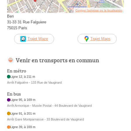
Corriger l’adresse ou la localisation
Ben
31-33 31 Rue Falguiere
75015 Paris
Trajet Waze
Trajet Maps
Venir en transports en commun
En métro
Ligne 12, à 211 m
Arrêt Falguière - 133 Rue de Vaugirard
En bus
Ligne 95, à 169 m
Arrêt Armorique - Musée Postal - 44 Boulevard de Vaugirard
Ligne 91, à 201 m
Arrêt Gare Montparnasse - 33 Boulevard de Vaugirard
Ligne 39, à 169 m