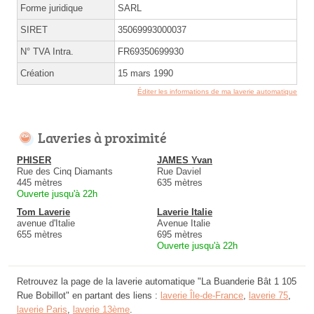
Forme juridique
SARL
SIRET
35069993000037
N° TVA Intra.
FR69350699930
Création
15 mars 1990
Éditer les informations de ma laverie automatique
Laveries à proximité
PHISER
JAMES Yvan
Rue des Cinq Diamants
Rue Daviel
445 mètres
635 mètres
Ouverte jusqu'à 22h
Tom Laverie
Laverie Italie
avenue d'Italie
Avenue Italie
655 mètres
695 mètres
Ouverte jusqu'à 22h
Retrouvez la page de la laverie automatique "La Buanderie Bât 1 105
Rue Bobillot" en partant des liens :
laverie Île-de-France
,
laverie 75
,
laverie Paris
,
laverie 13ème
.