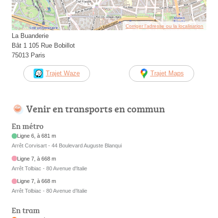
Corriger l’adresse ou la localisation
La Buanderie
Bât 1 105 Rue Bobillot
75013 Paris
Trajet Waze
Trajet Maps
Venir en transports en commun
En métro
Ligne 6, à 681 m
Arrêt Corvisart - 44 Boulevard Auguste Blanqui
Ligne 7, à 668 m
Arrêt Tolbiac - 80 Avenue d'Italie
Ligne 7, à 668 m
Arrêt Tolbiac - 80 Avenue d’Italie
En tram