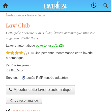
Île-de-France
>
Paris
>
7ème
Lav' Club
Cette fiche présente "Lav' Club", laverie automatique situé
rue
augereau
, 75007 Paris.
Laverie automatique
ouverte jusqu'à 22h
Une personne
recommande
cette laverie
4,0 étoiles sur 5
(18)
automatique.
29 Rue Augereau
75007 Paris
Services :
accès
PMR
(entrée adaptée)
📞 Appeler cette laverie automatique
Je recommande