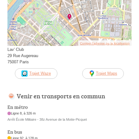
Corriger l’adresse ou la localisation
Lav' Club
29 Rue Augereau
75007 Paris
Trajet Waze
Trajet Maps
Venir en transports en commun
En métro
Ligne 8, à 326 m
Arrêt École Militaire - 38z Avenue de la Motte-Picquet
En bus
Ligne 92, à 128 m