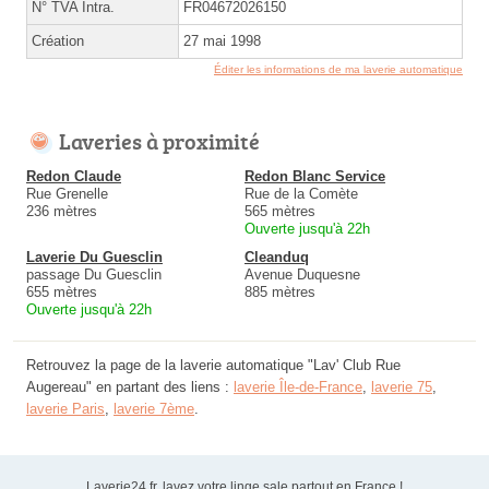
N° TVA Intra.
FR04672026150
Création
27 mai 1998
Éditer les informations de ma laverie automatique
Laveries à proximité
Redon Claude
Redon Blanc Service
Rue Grenelle
Rue de la Comète
236 mètres
565 mètres
Ouverte jusqu'à 22h
Laverie Du Guesclin
Cleanduq
passage Du Guesclin
Avenue Duquesne
655 mètres
885 mètres
Ouverte jusqu'à 22h
Retrouvez la page de la laverie automatique "Lav' Club Rue
Augereau" en partant des liens :
laverie Île-de-France
,
laverie 75
,
laverie Paris
,
laverie 7ème
.
Laverie24.fr, lavez votre linge sale partout en France !