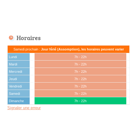
Horaires
Samedi prochain :
Jour férié (Assomption), les horaires peuvent varier
Lundi
7h - 22h
Mardi
7h - 22h
Mercredi
7h - 22h
Jeudi
7h - 22h
Vendredi
7h - 22h
Samedi
7h - 22h
Dimanche
7h - 22h
Signaler une erreur