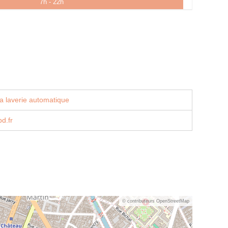
7h - 22h
a laverie automatique
d.fr
© contributeurs OpenStreetMap