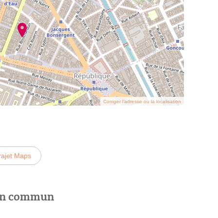
Corriger l’adresse ou la localisation
rajet Maps
 en commun