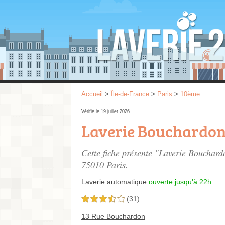
Accueil
>
Île-de-France
>
Paris
>
10ème
Vérifié le 19 juillet 2026
Laverie Bouchardo
Cette fiche présente "Laverie Bouchard
75010 Paris.
Laverie automatique
ouverte jusqu'à 22h
(31)
3,5 étoiles sur 5
13 Rue Bouchardon