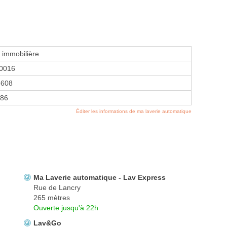
e immobilière
0016
5608
986
Éditer les informations de ma laverie automatique
Ma Laverie automatique - Lav Express
Rue de Lancry
265 mètres
Ouverte jusqu'à 22h
Lav&Go