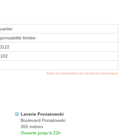
uartier
ponsabilité limitée
0122
2102
Éditer les informations de ma laverie automatique
Laverie Poniatowski
Boulevard Poniatowski
355 mètres
Ouverte jusqu'à 22h