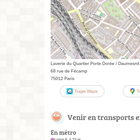
Laverie du Quartier Porte Dorée / Daumesnil
68 rue de Fécamp
75012 Paris
Trajet Waze
T
Venir en transports
En métro
Ligne 8, à 33 m