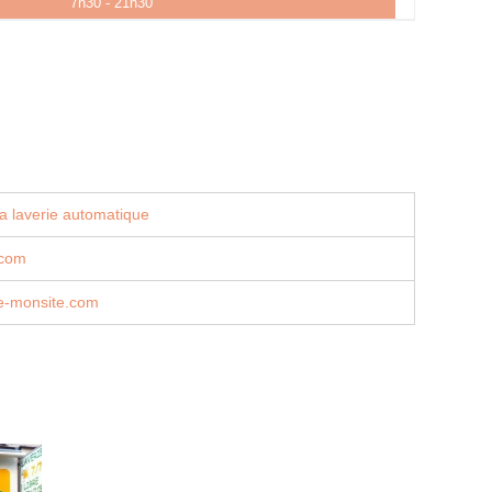
7h30 - 21h30
a laverie automatique
.com
.e-monsite.com