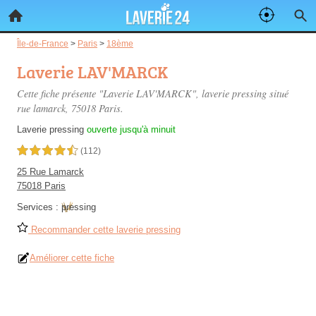
Île-de-France
>
Paris
>
18ème
Laverie LAV'MARCK
Cette fiche présente "Laverie LAV'MARCK", laverie pressing situé
rue lamarck
, 75018 Paris.
Laverie pressing
ouverte jusqu'à minuit
4,5 étoiles sur 5
(112)
25 Rue Lamarck
75018 Paris
Services :
pressing
Recommander cette laverie pressing
Améliorer cette fiche