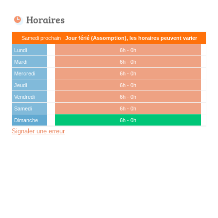
Horaires
Samedi prochain :
Jour férié (Assomption), les horaires peuvent varier
Lundi
6h - 0h
Mardi
6h - 0h
Mercredi
6h - 0h
Jeudi
6h - 0h
Vendredi
6h - 0h
Samedi
6h - 0h
Dimanche
6h - 0h
Signaler une erreur