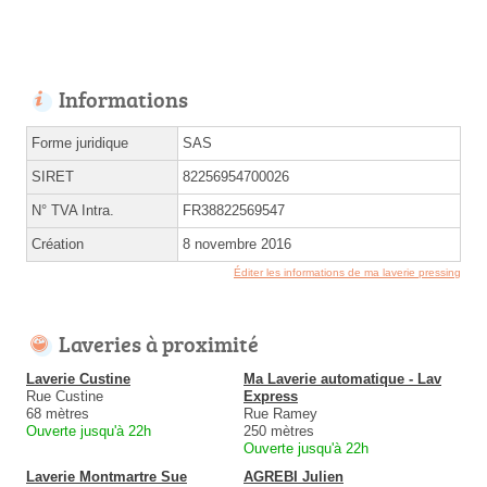
Informations
Forme juridique
SAS
SIRET
82256954700026
N° TVA Intra.
FR38822569547
Création
8 novembre 2016
Éditer les informations de ma laverie pressing
Laveries à proximité
Laverie Custine
Ma Laverie automatique - Lav
Rue Custine
Express
68 mètres
Rue Ramey
Ouverte jusqu'à 22h
250 mètres
Ouverte jusqu'à 22h
Laverie Montmartre Sue
AGREBI Julien