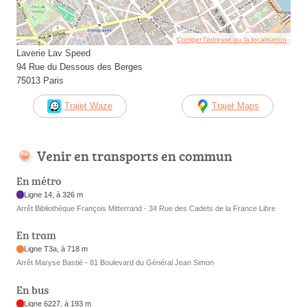
Corriger l’adresse ou la localisation
Laverie Lav Speed
94 Rue du Dessous des Berges
75013 Paris
Trajet Waze
Trajet Maps
Venir en transports en commun
En métro
Ligne 14, à 326 m
Arrêt Bibliothèque François Mitterrand - 34 Rue des Cadets de la France Libre
En tram
Ligne T3a, à 718 m
Arrêt Maryse Bastié - 81 Boulevard du Général Jean Simon
En bus
Ligne 6227, à 193 m