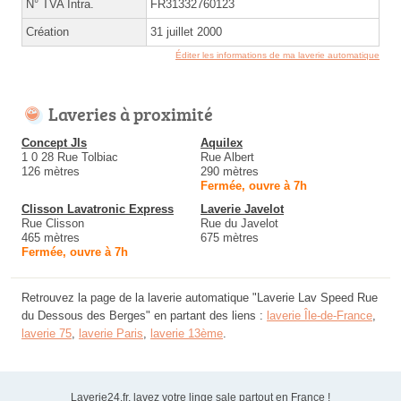
N° TVA Intra.
FR31332760123
Création
31 juillet 2000
Éditer les informations de ma laverie automatique
Laveries à proximité
Concept Jls
Aquilex
1 0 28 Rue Tolbiac
Rue Albert
126 mètres
290 mètres
Fermée, ouvre à 7h
Clisson Lavatronic Express
Laverie Javelot
Rue Clisson
Rue du Javelot
465 mètres
675 mètres
Fermée, ouvre à 7h
Retrouvez la page de la laverie automatique "Laverie Lav Speed Rue
du Dessous des Berges" en partant des liens :
laverie Île-de-France
,
laverie 75
,
laverie Paris
,
laverie 13ème
.
Laverie24.fr, lavez votre linge sale partout en France !