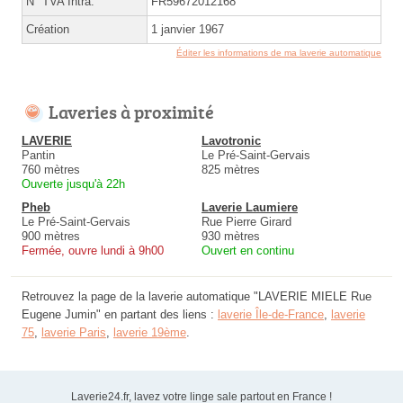
N° TVA Intra.
FR59672012168
Création
1 janvier 1967
Éditer les informations de ma laverie automatique
Laveries à proximité
LAVERIE
Lavotronic
Pantin
Le Pré-Saint-Gervais
760 mètres
825 mètres
Ouverte jusqu'à 22h
Pheb
Laverie Laumiere
Le Pré-Saint-Gervais
Rue Pierre Girard
900 mètres
930 mètres
Fermée, ouvre lundi à 9h00
Ouvert en continu
Retrouvez la page de la laverie automatique "LAVERIE MIELE Rue
Eugene Jumin" en partant des liens :
laverie Île-de-France
,
laverie
75
,
laverie Paris
,
laverie 19ème
.
Laverie24.fr, lavez votre linge sale partout en France !