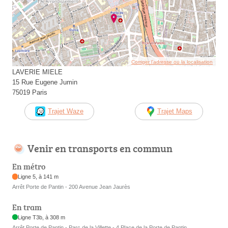
Corriger l’adresse ou la localisation
LAVERIE MIELE
15 Rue Eugene Jumin
75019 Paris
Trajet Waze
Trajet Maps
Venir en transports en commun
En métro
Ligne 5, à 141 m
Arrêt Porte de Pantin - 200 Avenue Jean Jaurès
En tram
Ligne T3b, à 308 m
Arrêt Porte de Pantin - Parc de la Villette - 4 Place de la Porte de Pantin