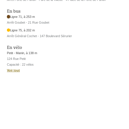
En bus
Ligne 71, à 253 m
Arrêt Goubet - 21 Rue Goubet
Ligne 75, à 202 m
Arrêt Général Cochet - 147 Boulevard Sérurier
En vélo
Petit - Manin, à 138 m
124 Rue Petit
Capacité : 22 vélos
Voir tout