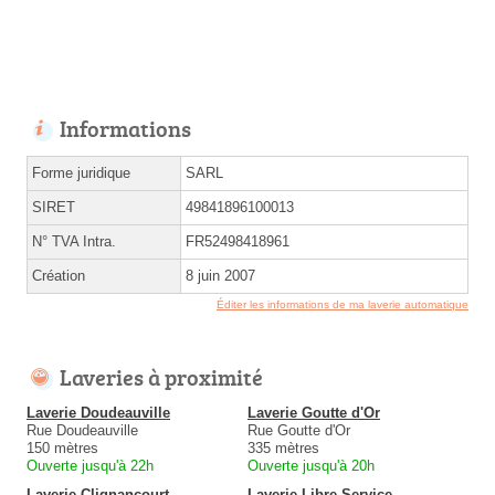
Informations
Forme juridique
SARL
SIRET
49841896100013
N° TVA Intra.
FR52498418961
Création
8 juin 2007
Éditer les informations de ma laverie automatique
Laveries à proximité
Laverie Doudeauville
Laverie Goutte d'Or
Rue Doudeauville
Rue Goutte d'Or
150 mètres
335 mètres
Ouverte jusqu'à 22h
Ouverte jusqu'à 20h
Laverie Clignancourt
Laverie Libre Service