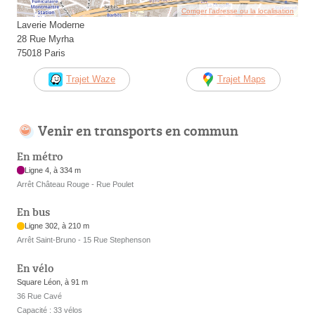
Corriger l’adresse ou la localisation
Laverie Moderne
28 Rue Myrha
75018 Paris
Trajet Waze
Trajet Maps
Venir en transports en commun
En métro
Ligne 4, à 334 m
Arrêt Château Rouge - Rue Poulet
En bus
Ligne 302, à 210 m
Arrêt Saint-Bruno - 15 Rue Stephenson
En vélo
Square Léon, à 91 m
36 Rue Cavé
Capacité : 33 vélos