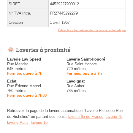
SIRET
44529227900012
N° TVA Intra.
FR27445292279
Création
1 avril 1967
Éditer les informations de ma laverie automatique
Laveries à proximité
Laverie Lav Speed
Laverie Saint-Honoré
Rue Mandar
Rue Saint Honore
645 mètres
720 mètres
Fermée, ouvre à 7h
Fermée, ouvre à 7h
Éclat
Lavoignat
Rue Étienne Marcel
Rue Auber
750 mètres
785 mètres
Fermée, ouvre à 7h30
Retrouvez la page de la laverie automatique "Laverie Richelieu Rue
de Richelieu" en partant des liens :
laverie Île-de-France
,
laverie 75
,
laverie Paris
,
laverie 1er
.