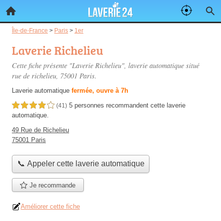
Île-de-France
>
Paris
>
1er
Laverie Richelieu
Cette fiche présente "Laverie Richelieu", laverie automatique situé
rue de richelieu
, 75001 Paris.
Laverie automatique
fermée, ouvre à 7h
5 personnes
recommandent
cette laverie
4,0 étoiles sur 5
(41)
automatique.
49 Rue de Richelieu
75001 Paris
📞 Appeler cette laverie automatique
Je recommande
Améliorer cette fiche