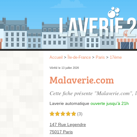
Accueil
>
Île-de-France
>
Paris
>
17ème
Vérifié le 13 juillet 2026
Malaverie.com
Cette fiche présente "Malaverie.com", 
Laverie automatique
ouverte jusqu'à 21h
(3)
5,0 étoiles sur 5
147 Rue Legendre
75017 Paris