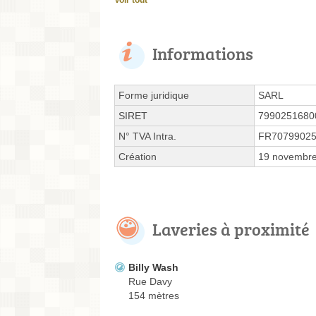
Voir tout
Informations
Forme juridique
SARL
SIRET
7990251680
N° TVA Intra.
FR7079902
Création
19 novembr
Laveries à proximité
Billy Wash
Rue Davy
154 mètres