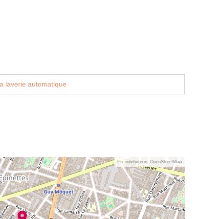
a laverie automatique
© contributeurs OpenStreetMap