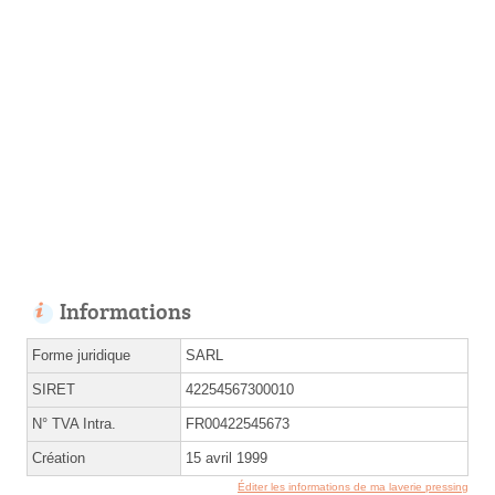
Informations
Forme juridique
SARL
SIRET
42254567300010
N° TVA Intra.
FR00422545673
Création
15 avril 1999
Éditer les informations de ma laverie pressing