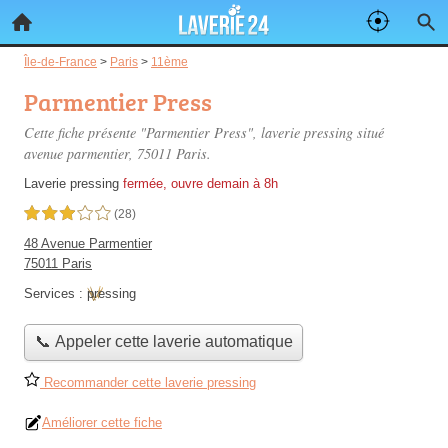
Île-de-France
>
Paris
>
11ème
Parmentier Press
Cette fiche présente "Parmentier Press", laverie pressing situé
avenue parmentier
, 75011 Paris.
Laverie pressing
fermée, ouvre demain à 8h
3,0 étoiles sur 5
(28)
48 Avenue Parmentier
75011 Paris
Services :
pressing
📞 Appeler cette laverie automatique
Recommander cette laverie pressing
Améliorer cette fiche